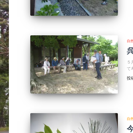
自
５
て
投
自