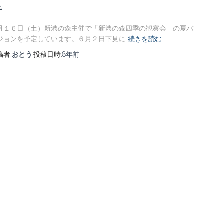
告
月１６日（土）新港の森主催で「新港の森四季の観察会」の夏バ
ジョンを予定しています。６月２日下見に
続きを読む
稿者:
おとう
投稿日時:
8年
前