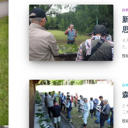
自
６
た
投
自
と
こ
投