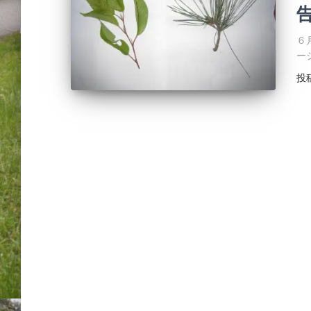
６
ー
投