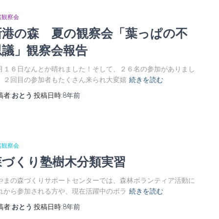
然観察会
新港の森 夏の観察会「葉っぱの不
思議」観察会報告
月１６日なんとか晴れました！そして、２６名の参加がありまし
。２回目の参加者もたくさん来られ大変嬉
続きを読む
稿者:
おとう
投稿日時:
8年
前
然観察会
森づくり塾樹木分類実習
やまの森づくりサポートセンターでは、森林ボランティア活動に
れから参加される方や、現在活躍中のボラ
続きを読む
稿者:
おとう
投稿日時:
8年
前