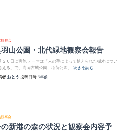
然観察会
呉羽山公園・北代緑地観察会報告
月２６日に実施 テーマは「人の手によって植えられた樹木につい
考える」で、高岡古城公園、稲荷公園、
続きを読む
稿者:
おとう
投稿日時:
8年
前
然観察会
今の新港の森の状況と観察会内容予