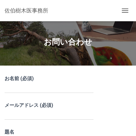
佐伯樹木医事務所
ナ
ビ
ゲ
ー
シ
お問い合わせ
ョ
ン
を
切
り
替
お名前 (必須)
え
メールアドレス (必須)
題名